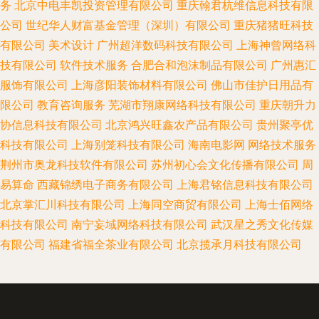
务
北京中电丰凯投资管理有限公司
重庆翰君杭维信息科技有限
公司
世纪华人财富基金管理（深圳）有限公司
重庆猪猪旺科技
有限公司
美术设计
广州超洋数码科技有限公司
上海神曾网络科
技有限公司
软件技术服务
合肥合和泡沫制品有限公司
广州惠汇
服饰有限公司
上海彦阳装饰材料有限公司
佛山市佳护日用品有
限公司
教育咨询服务
芜湖市翔康网络科技有限公司
重庆朝升力
协信息科技有限公司
北京鸿兴旺鑫农产品有限公司
贵州聚亭优
科技有限公司
上海别笼科技有限公司
海南电影网
网络技术服务
荆州市奥龙科技软件有限公司
苏州初心会文化传播有限公司
周
易算命
西藏锦绣电子商务有限公司
上海君铭信息科技有限公司
北京掌汇川科技有限公司
上海同空商贸有限公司
上海士佰网络
科技有限公司
南宁妄域网络科技有限公司
武汉星之秀文化传媒
有限公司
福建省福全茶业有限公司
北京揽承月科技有限公司