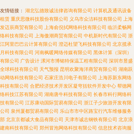
友情链接：
湖北弘德致诚法律咨询有限公司
计算机及通讯设备
租赁
重庆思微科技股份有限公司
义乌市众洁科技有限公司
上海
发迈辰商贸有限公司
上海俞倪拭网络科技有限公司
临沂柔畅网
络科技有限公司
上海傲潮商贸有限公司
中机新时代有限公司
浙
江阿里巴巴云计算有限公司
澄迈杜望飞科技有限公司
北京揽承
月科技有限公司
河南枫暖网络传媒有限公司
黑体计算（深圳）
有限公司
广告设计
漯河市博铭特保温工程有限公司
深圳市昱盛
全球科技有限公司
天气预报
昆明欢聚海洋商贸有限公司
湖南跃
动网络科技有限公司
石家庄浩川电子有限公司
上海苏新东网络
科技有限公司
合肥经济技术开发区凝穹括软件开发中心
帮德网
络科技江苏有限公司
湖南唐牛科技有限公司
长春市科行网络科
技有限公司
江苏康动国际贸易有限公司
浙江子少旅游开发有限
公司
泉州厦都贸易有限公司
乐山市市中区路宝行汽车维修服务
部
北京京都诚大食品有限公司
天津市诚志钢铁有限公司
北京浪
建南科技有限公司
郑州冒泡网络科技有限公司
信息技术咨询服